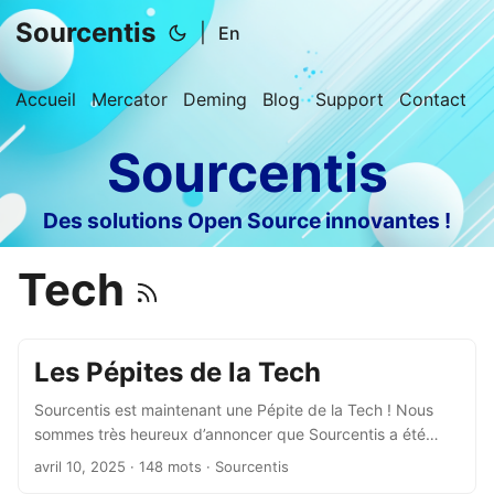
Sourcentis
|
En
Accueil
Mercator
Deming
Blog
Support
Contact
Sourcentis
Des solutions Open Source innovantes !
Tech
Les Pépites de la Tech
Sourcentis est maintenant une Pépite de la Tech ! Nous
sommes très heureux d’annoncer que Sourcentis a été
référencée parmi les Pépites de la French Tech ! 🎉 C’est
avril 10, 2025
· 148 mots · Sourcentis
une belle reconnaissance pour notre jeune entreprise et